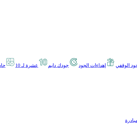
د الوقفي
إهداءات الجود
جودك دايم
عشرة لـ 10
حاس
بادرة