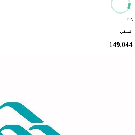
7%
المتبقي
149,044