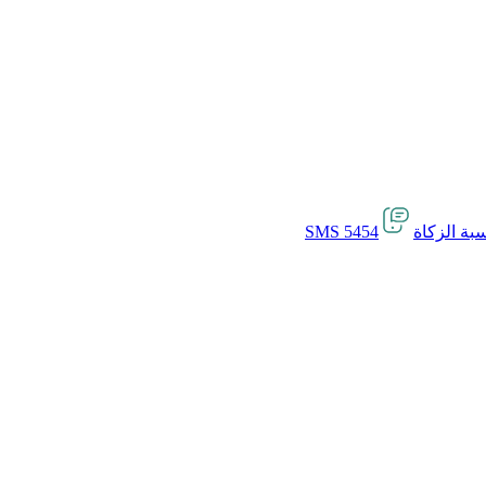
بة الزكاة
SMS 5454