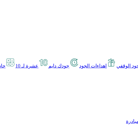
د الوقفي
إهداءات الجود
جودك دايم
عشرة لـ 10
حاس
بادرة