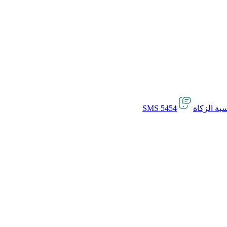
بة الزكاة
SMS 5454