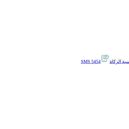
بة الزكاة
SMS 5454