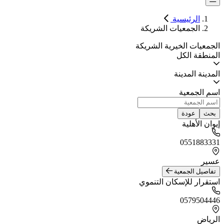
الرئيسية
الجمعيات الشريكة
الجمعيات الخيرية الشريكة
المنطقة
الكل
المدينة
المدينة
اسم الجمعية
بحث
عودة
إيوان الأهلية
0551883331
عسير
تفاصيل الجمعية
استقرار للإسكان التنموي
0579504446
الرياض