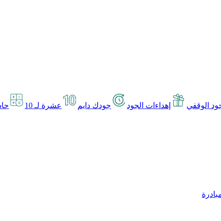
د الوقفي
إهداءات الجود
جودك دايم
عشرة لـ 10
حاس
بادرة