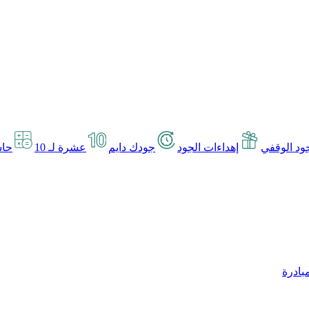
د الوقفي
إهداءات الجود
جودك دايم
عشرة لـ 10
حاس
بادرة