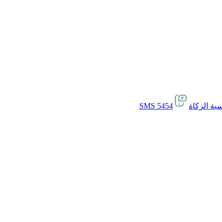
بة الزكاة
SMS 5454